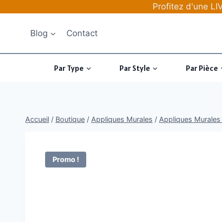
Aller
Profitez d'une 
au
contenu
Blog
Contact
Par Type
Par Style
Par Pièce
Accueil
/
Boutique
/
Appliques Murales
/
Appliques Murales 
Promo !