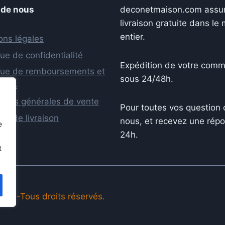
 de nous
deconetmaison.com assu
livraison gratuite dans l
entier.
ons légales
que de confidentialité
Expédition de votre com
ique de remboursements et
sous 24/48h.
tours
tions générales de vente
Pour toutes vos question 
que de livraison
nous, et recevez une rép
e
24h.
t
on -Tous droits réservés.