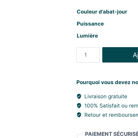
Couleur d’abat-jour
Puissance
Lumière
quantité
A
de
Applique
Murale
Pourquoi vous devez no
Blanche
Extérieure
Livraison gratuite
100% Satisfait ou re
Retour et remboursem
PAIEMENT SÉCURIS