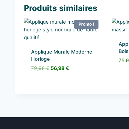
Produits similaires
Promo !
Appl
Bois
Applique Murale Moderne
Horloge
75,
Le
Le
79,98
€
56,98
€
prix
prix
initial
actuel
était :
est :
79,98 €.
56,98 €.