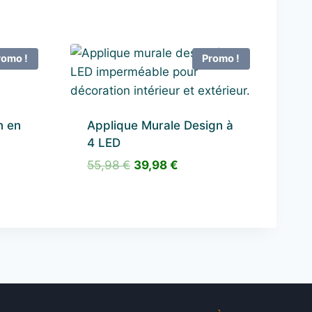
romo !
Promo !
n en
Applique Murale Design à
4 LED
Le
Le
55,98
€
39,98
€
prix
prix
el
initial
actuel
était :
est :
8 €.
55,98 €.
39,98 €.