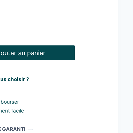
jouter au panier
us choisir ?
mbourser
ent facile
É GARANTI