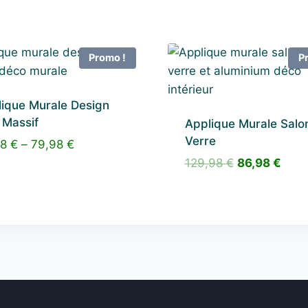
Promo !
P
ique Murale Design
 Massif
Applique Murale Salo
Verre
98
€
–
79,98
€
Le
Le
129,98
€
86,98
€
prix
prix
initial
actu
était :
est :
129,98 €.
86,9