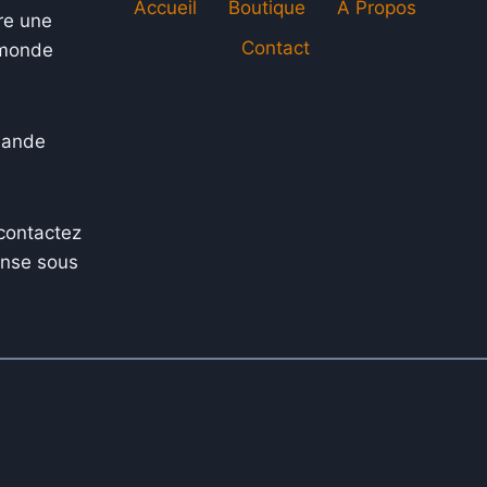
Accueil
Boutique
À Propos
re une
Contact
e monde
mande
contactez
onse sous