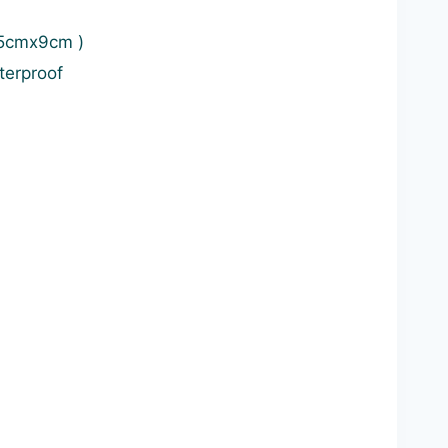
.5cmx9cm )
terproof