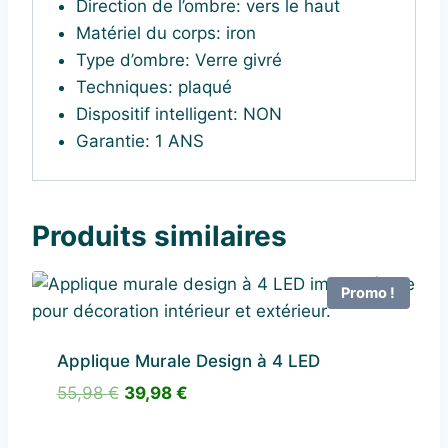
Direction de l’ombre: vers le haut
Matériel du corps:
iron
Type d’ombre:
Verre givré
Techniques:
plaqué
Dispositif intelligent:
NON
Garantie:
1 ANS
Produits similaires
Promo !
Applique Murale Design à 4 LED
Le
Le
55,98
€
39,98
€
prix
prix
initial
actuel