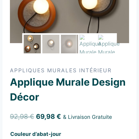
APPLIQUES MURALES INTÉRIEUR
Applique Murale Design
Décor
Le
Le
92,98
€
69,98
€
& Livraison Gratuite
prix
prix
Couleur d’abat-jour
initial
actuel