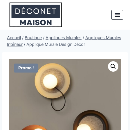
Aller
au
contenu
Accueil
/
Boutique
/
Appliques Murales
/
Appliques Murales
Intérieur
/
Applique Murale Design Décor
Promo !