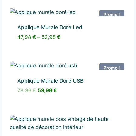
était :
est :
55,98 €.
39,98 €.
Promo !
Applique Murale Doré Led
47,98
€
–
52,98
€
Promo !
Applique Murale Doré USB
Le
Le
78,98
€
59,98
€
prix
prix
initial
actuel
était :
est :
78,98 €.
59,98 €.