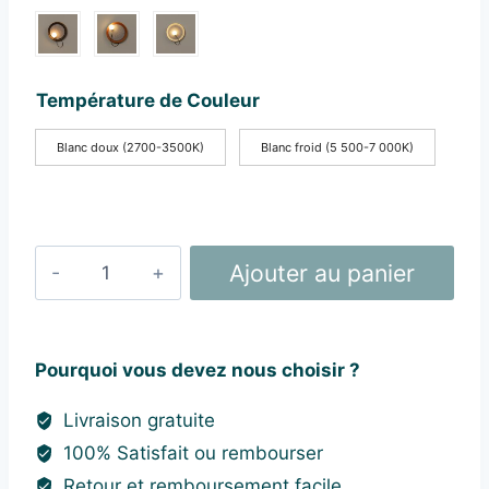
était :
est :
92,98 €.
69,98 €.
Température de Couleur
Blanc doux (2700-3500K)
Blanc froid (5 500-7 000K)
quantité
Ajouter au panier
de
Applique
Murale
Pourquoi vous devez nous choisir ?
Design
Décor
Livraison gratuite
100% Satisfait ou rembourser
Retour et remboursement facile