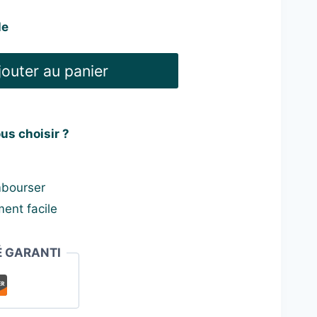
le
uel
:
jouter au panier
98 €.
us choisir ?
mbourser
ent facile
É GARANTI