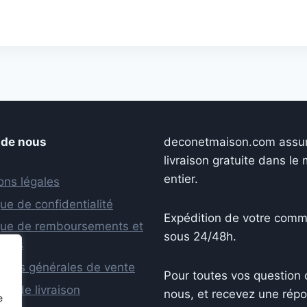
initial
actuel
était :
est :
55,98 €.
39,98
 de nous
deconetmaison.com assu
livraison gratuite dans l
entier.
ons légales
que de confidentialité
Expédition de votre com
ique de remboursements et
sous 24/48h.
tours
tions générales de vente
Pour toutes vos question 
que de livraison
nous, et recevez une rép
e