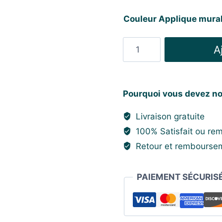
prix
prix
Couleur Applique mura
initial
act
était :
est 
quantité
A
75,98 €.
54,
de
Applique
Murale
Pourquoi vous devez no
Design
Vintage
Livraison gratuite
100% Satisfait ou re
Retour et remboursem
PAIEMENT SÉCURIS