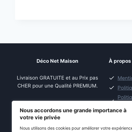
était :
est :
113,98 €.
95,98 €.
Déco Net Maison
À propos
Livraison GRATUITE et au Prix pas
Menti
CHER pour une Qualité PREMIUM.
Politi
Polit
de re
Nous accordons une grande importance à
Condi
votre vie privée
Politi
Nous utilisons des cookies pour améliorer votre expérienc