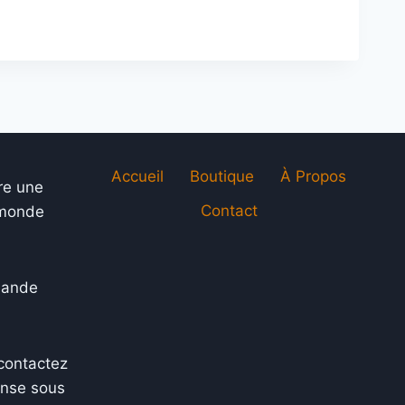
était :
est :
107,98 €.
88,98 €.
 €.
Accueil
Boutique
À Propos
re une
Contact
e monde
mande
contactez
onse sous