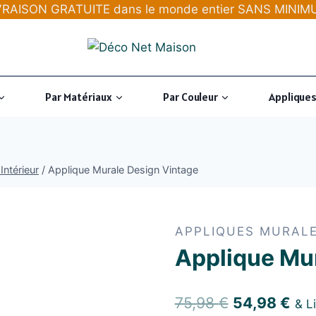
LIVRAISON GRATUITE dans le monde entier SANS MIN
Par Matériaux
Par Couleur
Appliques
Intérieur
/
Applique Murale Design Vintage
APPLIQUES MURALE
Applique Mu
Le
Le
75,98
€
54,98
€
& L