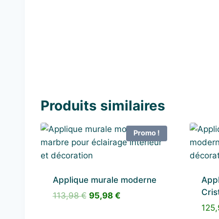
Produits similaires
Promo !
Applique murale moderne
Appl
Cris
Le
Le
113,98
€
95,98
€
prix
prix
125
initial
actuel