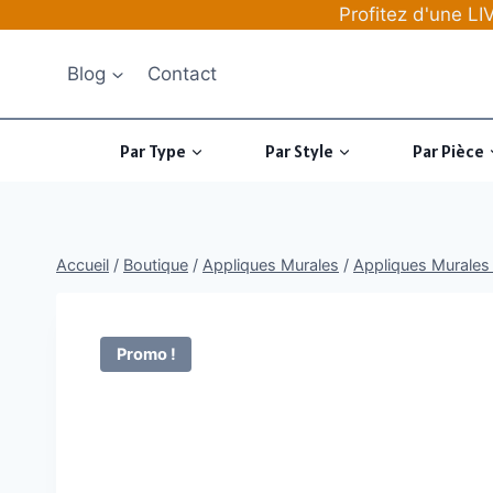
Aller
Profitez d'une 
au
contenu
Blog
Contact
Par Type
Par Style
Par Pièce
Accueil
/
Boutique
/
Appliques Murales
/
Appliques Murales 
Promo !