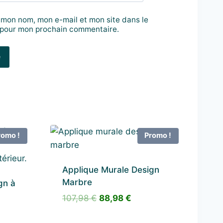
 mon nom, mon e-mail et mon site dans le
 pour mon prochain commentaire.
romo !
Promo !
Applique Murale Design
Marbre
gn à
Le
Le
107,98
€
88,98
€
prix
prix
initial
actuel