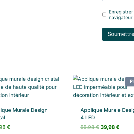
Enregistrer
navigateur
P
ique Murale Design
Applique Murale Desi
tal
4 LED
Le
Le
,98
€
55,98
€
39,98
€
prix
prix