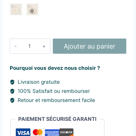
était :
est :
79,98 €.
56,98 €.
quantité
Ajouter au panier
de
Applique
Murale
Pourquoi vous devez nous choisir ?
Moderne
Livraison gratuite
Horloge
100% Satisfait ou rembourser
Retour et remboursement facile
PAIEMENT SÉCURISÉ GARANTI