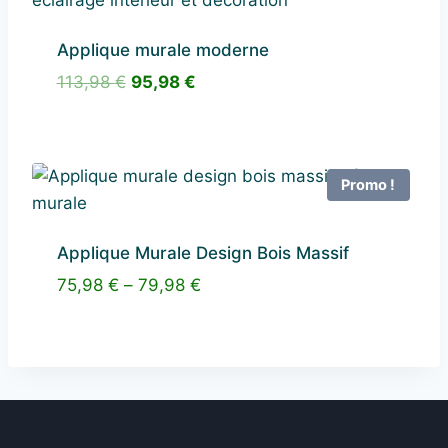
Applique murale moderne
Le
Le
113,98
€
95,98
€
prix
prix
initial
actuel
était :
est :
113,98 €.
95,98 €.
Promo !
Applique Murale Design Bois Massif
75,98
€
–
79,98
€