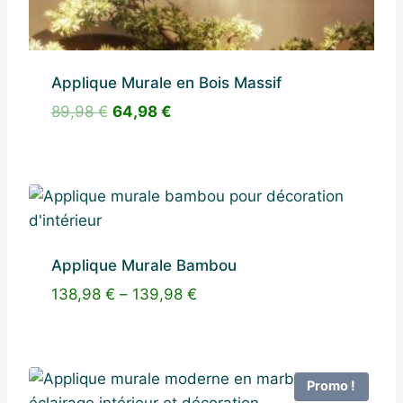
Applique Murale en Bois Massif
Le
Le
89,98
€
64,98
€
prix
prix
initial
actuel
était :
est :
89,98 €.
64,98 €.
Applique Murale Bambou
138,98
€
–
139,98
€
Promo !