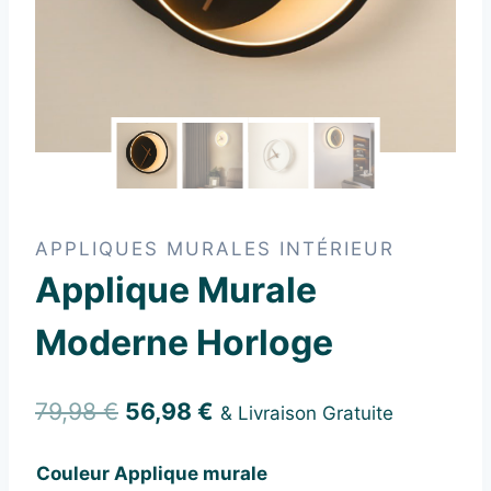
APPLIQUES MURALES INTÉRIEUR
Applique Murale
Moderne Horloge
Le
Le
79,98
€
56,98
€
& Livraison Gratuite
prix
prix
Couleur Applique murale
initial
actuel