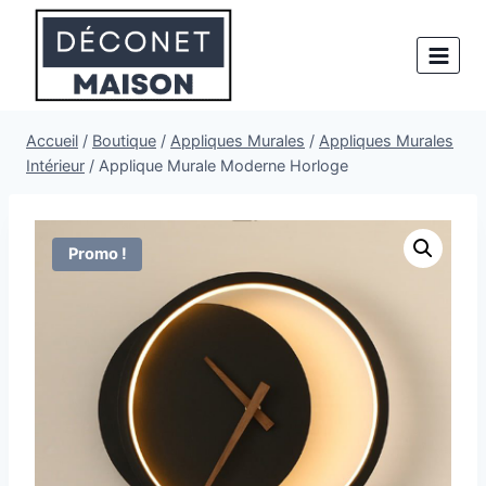
Aller
au
contenu
Accueil
/
Boutique
/
Appliques Murales
/
Appliques Murales
Intérieur
/
Applique Murale Moderne Horloge
Promo !