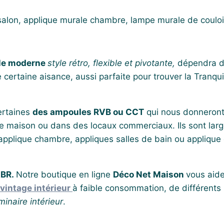
alon, applique murale chambre, lampe murale de couloir 
le moderne
style rétro, flexible et pivotante,
dépendra 
rtaine aisance, aussi parfaite pour trouver la Tranquillit
ertaines
des ampoules RVB ou CCT
qui nous donneront
 une maison ou dans des locaux commerciaux. Ils sont la
pplique chambre, appliques salles de bain ou applique cu
ABR.
Notre boutique en ligne
Déco Net Maison
vous aide
vintage intérieur
à faible consommation, de différents 
minaire intérieur
.