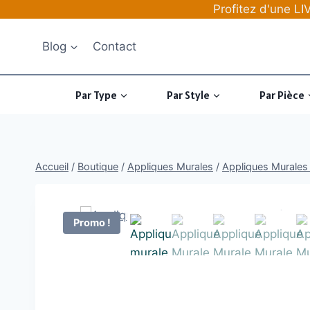
Aller
Profitez d'une 
au
contenu
Blog
Contact
Par Type
Par Style
Par Pièce
Accueil
/
Boutique
/
Appliques Murales
/
Appliques Murales 
Promo !