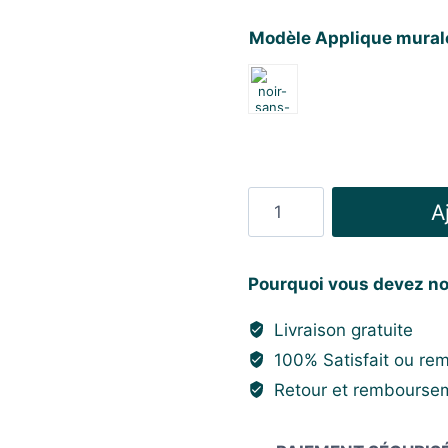
prix
prix
Modèle Applique mural
initial
act
était :
est 
97,98 €.
63,
quantité
A
de
Applique
Murale
Pourquoi vous devez no
Vintage
Livraison gratuite
LED
100% Satisfait ou re
Retour et remboursem