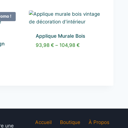
romo !
Applique Murale Bois
gn
93,98
€
–
104,98
€
 €.
Accueil
Boutique
À Propos
re une