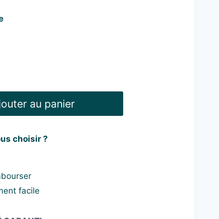
e
uel
:
98 €.
jouter au panier
us choisir ?
mbourser
ent facile