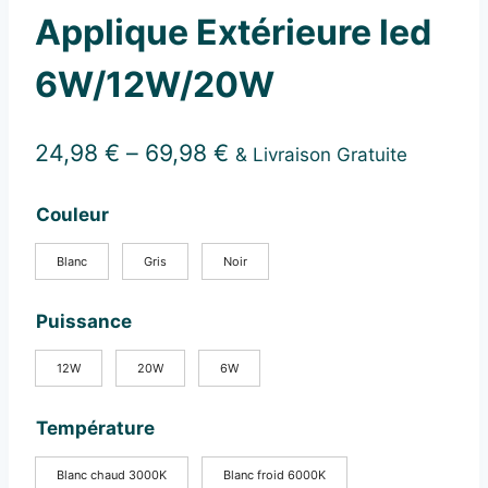
Applique Extérieure led
6W/12W/20W
24,98
€
–
69,98
€
& Livraison Gratuite
Couleur
Blanc
Gris
Noir
Puissance
12W
20W
6W
Température
Blanc chaud 3000K
Blanc froid 6000K