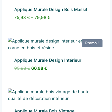
Applique Murale Design Bois Massif
75,98
€
–
79,98
€
Promo !
Applique Murale Design Intérieur
Le
Le
95,98
€
66,98
€
prix
prix
initial
actuel
était :
est :
95,98 €.
66,98 €.
Applique Murale Bois Vintage