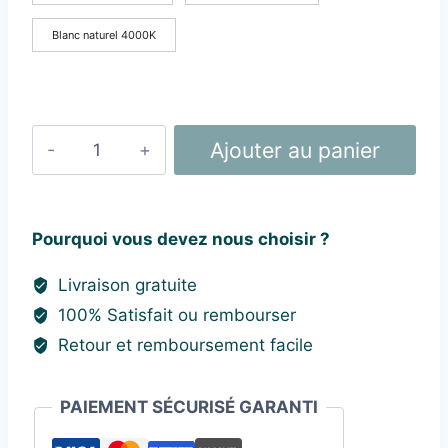
Blanc naturel 4000K
quantité
Ajouter au panier
de
Applique
Extérieure
Pourquoi vous devez nous choisir ?
led
6W/12W/20W
Livraison gratuite
100% Satisfait ou rembourser
Retour et remboursement facile
PAIEMENT SÉCURISÉ GARANTI