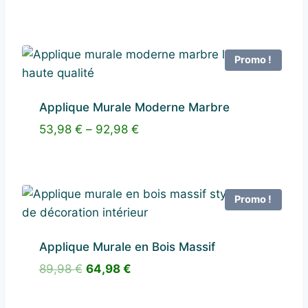
Promo !
Applique Murale Moderne Marbre
53,98
€
–
92,98
€
Promo !
Applique Murale en Bois Massif
Le
Le
89,98
€
64,98
€
prix
prix
initial
actuel