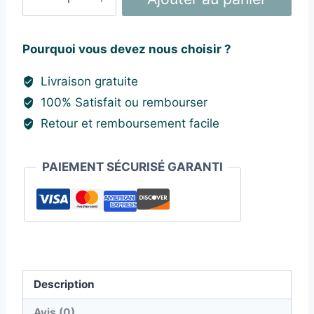
de
Applique
Murale
Pourquoi vous devez nous choisir ?
LED
Livraison gratuite
Imperméable
100% Satisfait ou rembourser
12W
Retour et remboursement facile
PAIEMENT SÉCURISÉ GARANTI
Description
Avis (0)