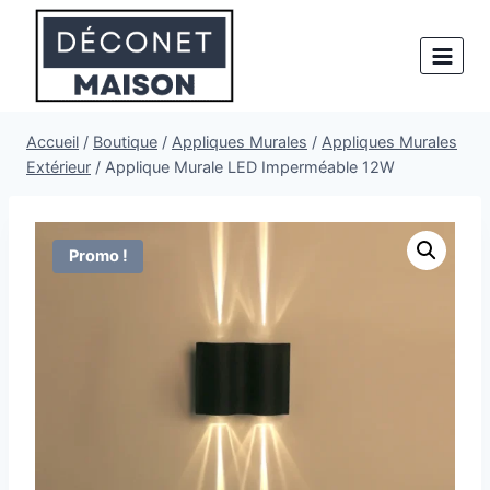
Aller
au
contenu
Accueil
/
Boutique
/
Appliques Murales
/
Appliques Murales
Extérieur
/
Applique Murale LED Imperméable 12W
Promo !