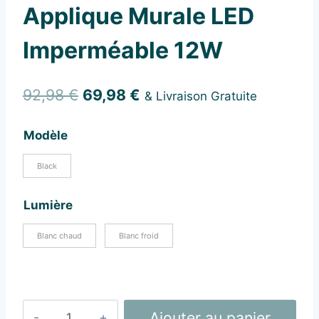
Applique Murale LED
Imperméable 12W
Le
Le
92,98
€
69,98
€
& Livraison Gratuite
prix
prix
Modèle
initial
actuel
était :
est :
Black
92,98 €.
69,98 €.
Lumière
Blanc chaud
Blanc froid
quantité
Ajouter au panier