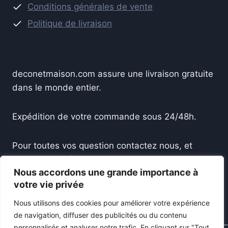
Conditions générales de vente
Politique de livraison
deconetmaison.com assure une livraison gratuite
dans le monde entier.
Expédition de votre commande sous 24/48h.
Pour toutes vos question contactez nous, et
recevez une réponse sous 24h.
Nous accordons une grande importance à
votre vie privée
Accueil
Boutique
À Propos
Contact
Nous utilisons des cookies pour améliorer votre expérience
de navigation, diffuser des publicités ou du contenu
personnalisés et analyser notre trafic.
En cliquant sur "Tout