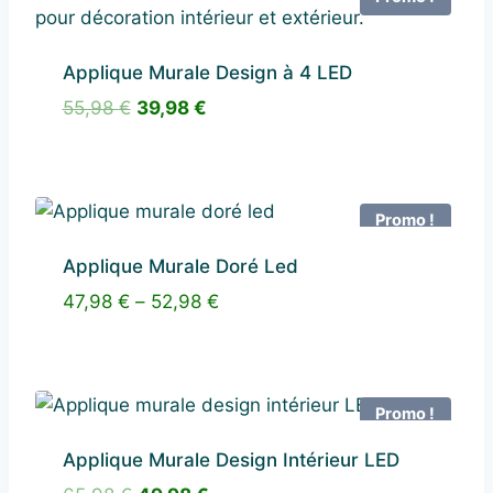
Applique Murale Design à 4 LED
Le
Le
55,98
€
39,98
€
prix
prix
initial
actuel
était :
est :
55,98 €.
39,98 €.
Promo !
Applique Murale Doré Led
47,98
€
–
52,98
€
Promo !
Applique Murale Design Intérieur LED