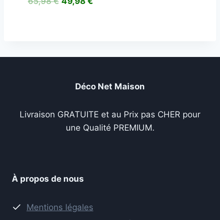
Le
Le
65,98
€
49,98
€
prix
prix
initial
actuel
était :
est :
65,98 €.
49,98 €.
Déco Net Maison
Livraison GRATUITE et au Prix pas CHER pour
une Qualité PREMIUM.
À propos de nous
Mentions légales