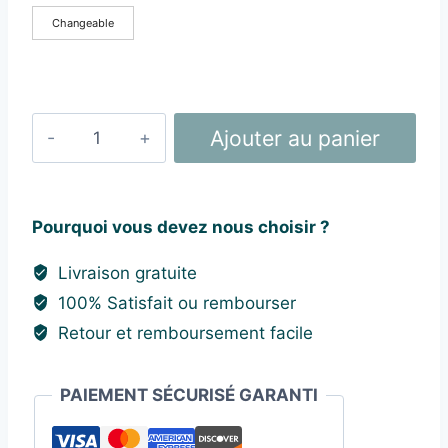
Changeable
quantité
Ajouter au panier
de
Applique
Murale
Pourquoi vous devez nous choisir ?
Noire
et
Livraison gratuite
Blanche
100% Satisfait ou rembourser
Carré
Retour et remboursement facile
PAIEMENT SÉCURISÉ GARANTI